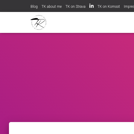
Blog
TK about me
TK on Strava
TK on Komoot
Impr