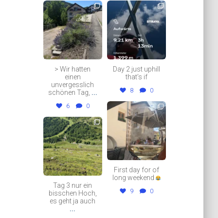
thklingler
thklingler
Jul 12
Jul 4
> Wir hatten
Day 2 just uphill
einen
that’s if
unvergesslich
8
0
schönen Tag,
...
6
0
thklingler
Jul 3
thklingler
Jul 5
First day for of
long weekend
Tag 3 nur ein
9
0
bisschen Hoch,
es geht ja auch
...