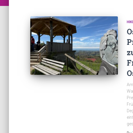
HIK
O
P
z
F
O
Am 
Wan
Pr
Frü
Deg
ein
ges