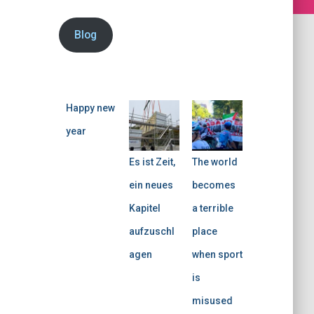
Blog
Happy new
year
Es ist Zeit,
The world
ein neues
becomes
Kapitel
a terrible
aufzuschl
place
agen
when sport
is
misused