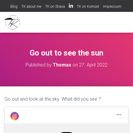
Blog
TK about me
TK on Strava
TK on Komoot
Impressum
Datenschutzerklärung
Cookie-Richtlinie (EU)
Go out to see the sun
Published by
Thomas
on
27. April 2022
Go out and look at the sky. What did you see ?