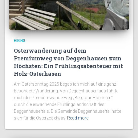
HIKING
Osterwanderung auf dem
Premiumweg von Deggenhausen zum
Höchsten: Ein Frühlingsabenteuer mit
Holz-Osterhasen
Am Ostersonntag 2025 begab ich mich auf eine ganz
besondere Wanderung: Von Deggenhausen aus führte
mich der Premiumwanderweg „Bergtour Höchsten“
durch die erwachende Frühlingslandschaft des
Deggenhausertals. Die Gemeinde Deggenhausertal hatte
sich für die Osterzeit etwas
Read more