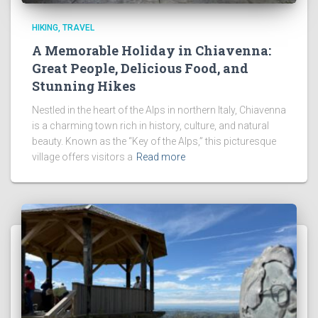
HIKING
TRAVEL
A Memorable Holiday in Chiavenna:
Great People, Delicious Food, and
Stunning Hikes
Nestled in the heart of the Alps in northern Italy, Chiavenna
is a charming town rich in history, culture, and natural
beauty. Known as the “Key of the Alps,” this picturesque
village offers visitors a
Read more