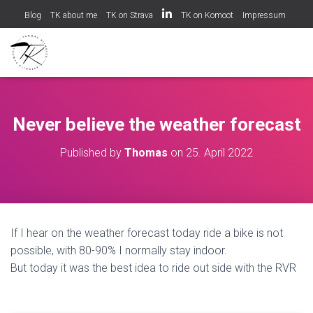
Blog
TK about me
TK on Strava
TK on Komoot
Impressum
Datenschutzerklärung
Cookie-Richtlinie (EU)
Never believe the weather forecast
Published by
Thomas
on
25. April 2022
If I hear on the weather forecast today ride a bike is not
possible, with 80-90% I normally stay indoor.
But today it was the best idea to ride out side with the RVR