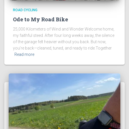
ROAD CYCLING
Ode to My Road Bike
25,000 Kilometers of Wind and Wonder Welcome home,
my faithful steed. After four long weeks away, the silence
of the garage felt heavier without you back. But now,
you’re back—cleaned, tuned, and ready to ride.Together
Read more