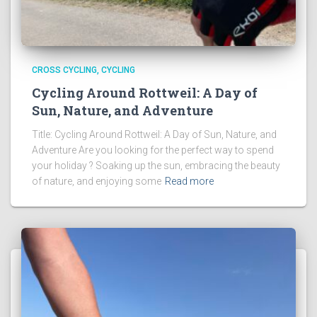
CROSS CYCLING
CYCLING
Cycling Around Rottweil: A Day of
Sun, Nature, and Adventure
Title: Cycling Around Rottweil: A Day of Sun, Nature, and
Adventure Are you looking for the perfect way to spend
your holiday ? Soaking up the sun, embracing the beauty
of nature, and enjoying some
Read more