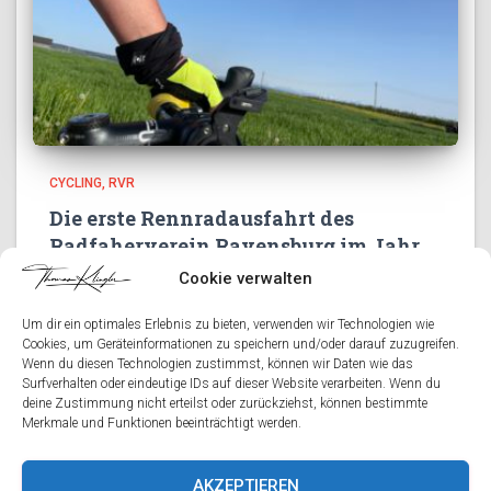
CYCLING
RVR
Die erste Rennradausfahrt des
Radfaherverein Ravensburg im Jahr
2024
Cookie verwalten
Heute starteten wir, der Radfaherverein Ravensburg
Um dir ein optimales Erlebnis zu bieten, verwenden wir Technologien wie
offiziell die Rennrad-Saison. Mit einer spannenden
Cookies, um Geräteinformationen zu speichern und/oder darauf zuzugreifen.
Ausfahrt durch die malerischen Straßen von Bavendorf,
Wenn du diesen Technologien zustimmst, können wir Daten wie das
Horgezell und Schmalleg. Die Strecke führte uns entlang
Surfverhalten oder eindeutige IDs auf dieser Website verarbeiten. Wenn du
deine Zustimmung nicht erteilst oder zurückziehst, können bestimmte
idyllischer Landschaften und herausfordernder Anstiege.
Merkmale und Funktionen beeinträchtigt werden.
Die Tour begann
Read more
AKZEPTIEREN